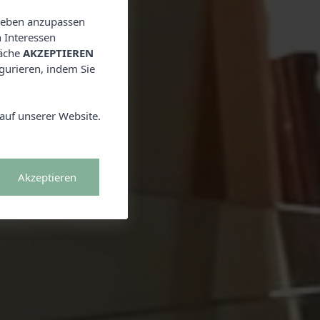
SIVE
en exklusiven
lieben anzupassen
n Sie bei der Buchung
T
 Interessen
läche
AKZEPTIEREN
igurieren, indem Sie
auf unserer Website.
Akzeptieren