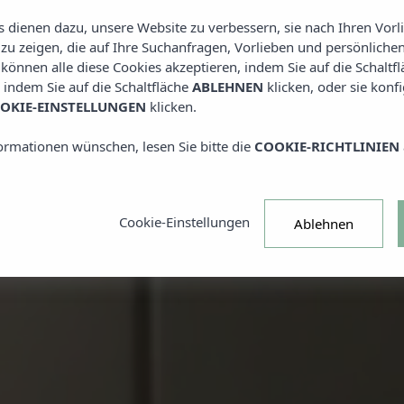
DAS EXKLU
1478 weiter und sichern Sie sich ein
es dienen dazu, unsere Website zu verbessern, sie nach Ihren Vor
Preisvorteil von bis zu 20 %.
Verwende
STATTFINDE
u zeigen, die auf Ihre Suchanfragen, Vorlieben und persönlichen
den Code SUMMER26.
e können alle diese Cookies akzeptieren, indem Sie auf die Schaltf
, indem Sie auf die Schaltfläche
ABLEHNEN
klicken, oder sie konf
*Angebot nach Verfügbarkeit.
OKIE-EINSTELLUNGEN
klicken.
ormationen wünschen, lesen Sie bitte die
COOKIE-RICHTLINIEN
BUCHEN
Cookie-Einstellungen
Ablehnen