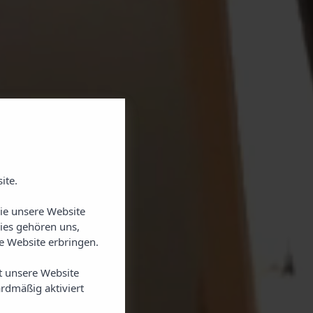
X
ite.
BER
Sie unsere Website
ies gehören uns,
NACH
 Website erbringen.
t unsere Website
rdmäßig aktiviert
 Sommer in den Suites