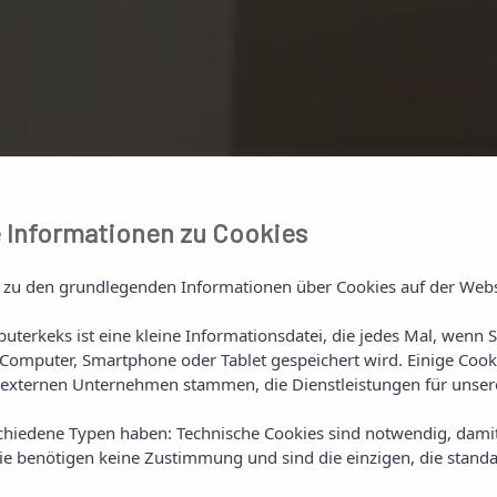
 Informationen zu Cookies
 zu den grundlegenden Informationen über Cookies auf der Webs
DER SEPTEM
uterkeks ist eine kleine Informationsdatei, die jedes Mal, wenn 
Computer, Smartphone oder Tablet gespeichert wird. Einige Cook
SCHMECKT 
externen Unternehmen stammen, die Dienstleistungen für unsere
SOMMER
WILLKOMMEN IM SUITES 1478
chiedene Typen haben: Technische Cookies sind notwendig, dami
sie benötigen keine Zustimmung und sind die einzigen, die standa
Genießen Sie diesen September den