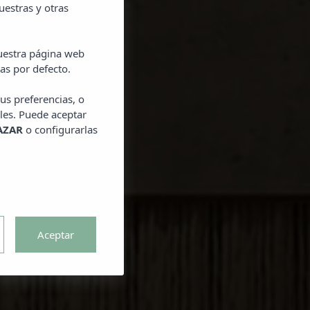
uestras y otras
nuestra página web
del verano en
as por defecto.
 de hasta el
acer la reserva.
us preferencias, o
les. Puede aceptar
AZAR
o configurarlas
Aceptar