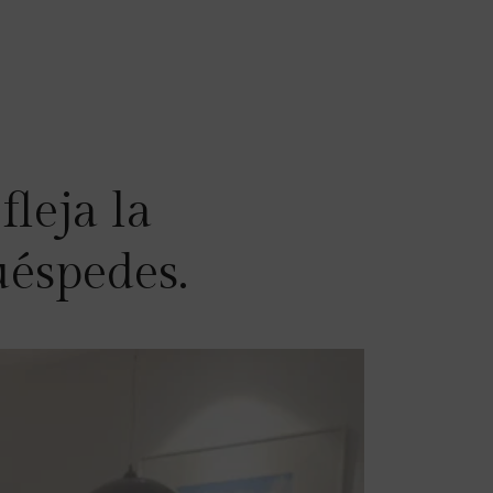
leja la
uéspedes.