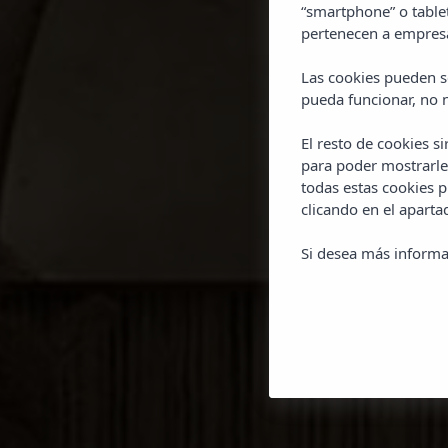
“smartphone” o table
pertenecen a empresa
Las cookies pueden se
pueda funcionar, no n
El resto de cookies s
para poder mostrarle
todas estas cookies 
clicando en el apart
Si desea más informa