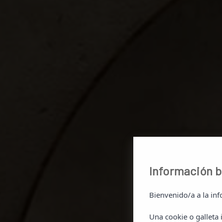
Información b
Bienvenido/a a la inf
Una cookie o galleta