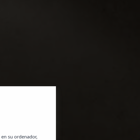
X
SABE A
 en su ordenador,