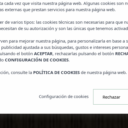
ta cada vez que visita nuestra página web. Algunas cookies son n
VERANO
s externas que prestan servicios para nuestra página web.
r de varios tipos: las cookies técnicas son necesarias para que 
Este septiembre, sigue disfrutando 
ecesitan de su autorización y son las únicas que tenemos activad
Suites1478 con una ventaja exclusiva
20%.
Utiliza el código SUMMER26 al h
irven para mejorar nuestra página, para personalizarla en base a s
 publicidad ajustada a sus búsquedas, gustos e intereses persona
pulsando el botón
ACEPTAR
, rechazarlas pulsando el botón
RECH
*Promoción sujeta a disponibilidad.
ado
CONFIGURACIÓN DE COOKIES
.
ción, consulte la
POLÍTICA DE COOKIES
de nuestra página web.
RESERVAR
Configuración de cookies
Rechazar